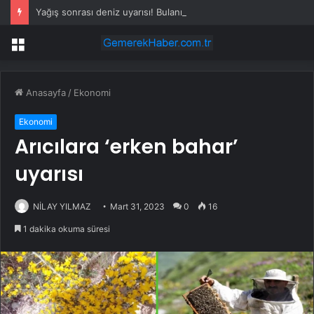
Yağış sonrası deniz uyarısı! Bulanık ve kötü kokulu suda yüzmeyin
Menü
Anasayfa
/
Ekonomi
Ekonomi
Arıcılara ‘erken bahar’
uyarısı
NİLAY YILMAZ
Mart 31, 2023
0
16
1 dakika okuma süresi