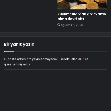
Kuyumculardan gram altın
alma devri bitti
Ağustos 6, 2026
Bir yanıt yazın
E-posta adresiniz yayınlanmayacak.
Gerekli alanlar
*
ile
işaretlenmişlerdir
Y
o
r
u
m
*