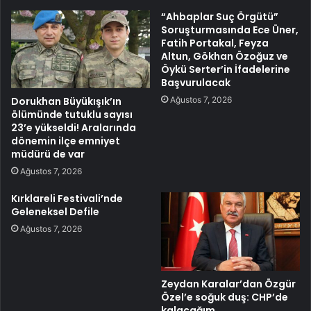
“Ahbaplar Suç Örgütü”
Soruşturmasında Ece Üner,
Fatih Portakal, Feyza
Altun, Gökhan Özoğuz ve
Öykü Serter’in İfadelerine
Başvurulacak
Ağustos 7, 2026
Dorukhan Büyükışık’ın
ölümünde tutuklu sayısı
23’e yükseldi! Aralarında
dönemin ilçe emniyet
müdürü de var
Ağustos 7, 2026
Kırklareli Festivali’nde
Geleneksel Defile
Ağustos 7, 2026
Zeydan Karalar’dan Özgür
Özel’e soğuk duş: CHP’de
kalacağım