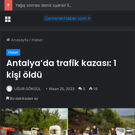
Yağış sonrası deniz uyarısı! Bulanık ve kötü kokulu suda yüzmeyin
Menü
Anasayfa
/
Haber
Haber
Antalya’da trafik kazası: 1
kişi öldü
UĞUR GÖKGÜL
Nisan 25, 2023
0
19
Bir dakikadan az