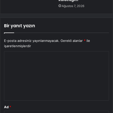
Ağustos 7, 2026
Bir yanıt yazın
E-posta adresiniz yayınlanmayacak.
Gerekli alanlar
*
ile
işaretlenmişlerdir
Y
o
r
u
m
*
Ad
*