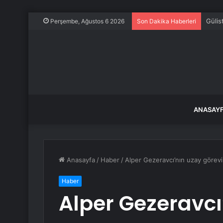
Gülis
Perşembe, Ağustos 6 2026
Son Dakika Haberleri
ANASAY
Anasayfa
/
Haber
/
Alper Gezeravcı’nın uzay görev
Haber
Alper Gezeravcı