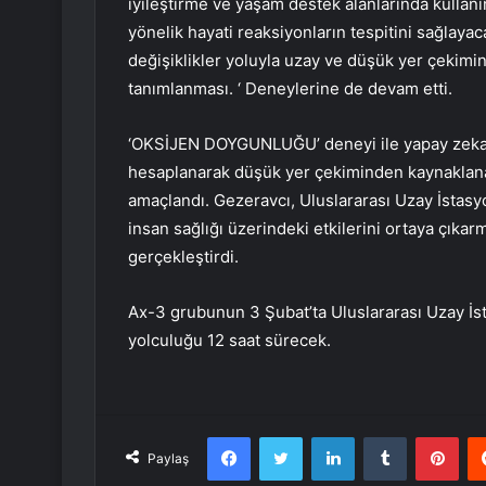
iyileştirme ve yaşam destek alanlarında kulla
yönelik hayati reaksiyonların tespitini sağlay
değişiklikler yoluyla uzay ve düşük yer çekimin
tanımlanması. ‘ Deneylerine de devam etti.
‘OKSİJEN DOYGUNLUĞU’ deneyi ile yapay zeka d
hesaplanarak düşük yer çekiminden kaynaklanan f
amaçlandı. Gezeravcı, Uluslararası Uzay İstasyo
insan sağlığı üzerindeki etkilerini ortaya çık
gerçekleştirdi.
Ax-3 grubunun 3 Şubat’ta Uluslararası Uzay İs
yolculuğu 12 saat sürecek.
Facebook
Twitter
LinkedIn
Tumblr
Pint
Paylaş