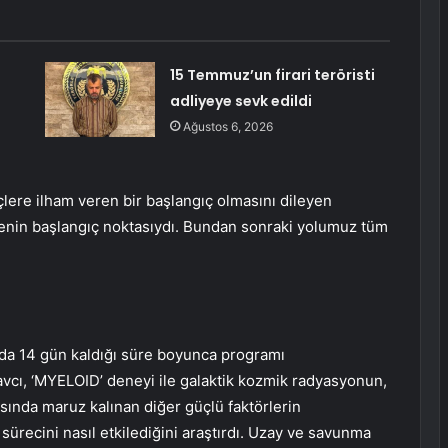
15 Temmuz’un firari teröristi
adliyeye sevk edildi
Ağustos 6, 2026
ere ilham veren bir başlangıç ​​olmasını dileyen
ayenin başlangıç ​​noktasıydı. Bundan sonraki yolumuz tüm
nda 14 gün kaldığı süre boyunca programı
vcı, ‘MYELOID’ deneyi ile galaktik kozmik radyasyonun,
asında maruz kalınan diğer güçlü faktörlerin
 sürecini nasıl etkilediğini araştırdı. Uzay ve savunma