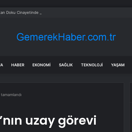
tan Doku Cinayetinde Yeni Gelişme
FA
HABER
EKONOMI
SAĞLIK
TEKNOLOJI
YAŞAM
i tamamlandı
’nın uzay görevi