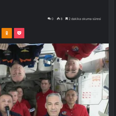
0
8
2 dakika okuma süresi
VKontakte
Odnoklassniki
Pocket