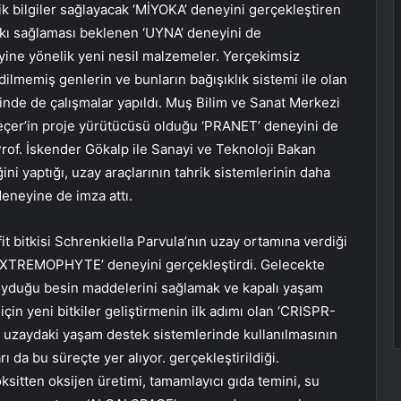
 bilgiler sağlayacak ‘MİYOKA’ deneyini gerçekleştiren
tkı sağlaması beklenen ‘UYNA’ deneyini de
yine yönelik yeni nesil malzemeler. Yerçekimsiz
ilmemiş genlerin ve bunların bağışıklık sistemi ile olan
erinde de çalışmalar yapıldı. Muş Bilim ve Sanat Merkezi
eçer’in proje yürütücüsü olduğu ‘PRANET’ deneyini de
of. İskender Gökalp ile Sanayi ve Teknoloji Bakan
ini yaptığı, uzay araçlarının tahrik sistemlerinin daha
deneyine de imza attı.
t bitkisi Schrenkiella Parvula’nın uzay ortamına verdiği
ğı ‘EXTREMOPHYTE’ deneyini gerçekleştirdi. Gelecekte
duyduğu besin maddelerini sağlamak ve kapalı yaşam
çin yeni bitkiler geliştirmenin ilk adımı olan ‘CRISPR-
n uzaydaki yaşam destek sistemlerinde kullanılmasının
 da bu süreçte yer alıyor. gerçekleştirildiği.
sitten oksijen üretimi, tamamlayıcı gıda temini, su