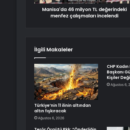
Manisa'da 46 milyon TL değerindeki
menfez çalışmaları incelendi
İlgili Makaleler
CHP Kadın 
Başkanı Gü
Kişiler Deği
Ağustos 6, 
Türkiye’nin 11 ilinin altından
altın fışkıracak
Ağustos 6, 2026
Terör Örgütü Pkk: “Önderliğin