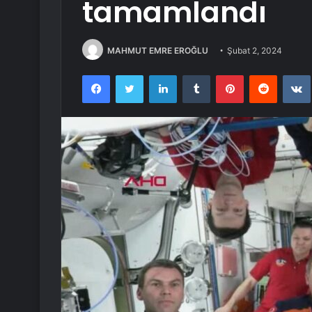
tamamlandı
MAHMUT EMRE EROĞLU
Şubat 2, 2024
Facebook
Twitter
LinkedIn
Tumblr
Pinterest
Reddit