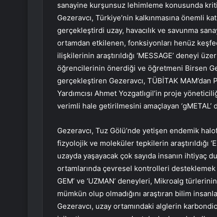
sanayine kurşunsuz lehimleme konusunda kritik
Gezeravcı, Türkiye’nin kalkınmasına önemli ka
gerçekleştirdi uzay, havacılık ve savunma sana
ortamdan etkilenen, fonksiyonları henüz keşfed
ilişkilerinin araştırıldığı ‘MESSAGE’ deneyi üz
öğrencilerinin önerdiği ve öğretmeni Birsen G
gerçekleştiren Gezeravcı, TÜBİTAK MAM’dan Pr
Yardımcısı Ahmet Yozgatlıgil’in proje yöneticiliğ
verimli hale getirilmesini amaçlayan ‘gMETAL’ 
Gezeravcı, Tuz Gölü’nde yetişen endemik halofi
fizyolojik ve moleküler tepkilerin araştırıldı
uzayda yaşayacak çok sayıda insanın ihtiyaç 
ortamlarında çevresel kontrolleri desteklemek i
GEM’ ve ‘UZMAN’ deneyleri, Mikroalg türlerini
mümkün olup olmadığını araştıran bilim insanları
Gezeravcı, uzay ortamındaki alglerin karbondiok