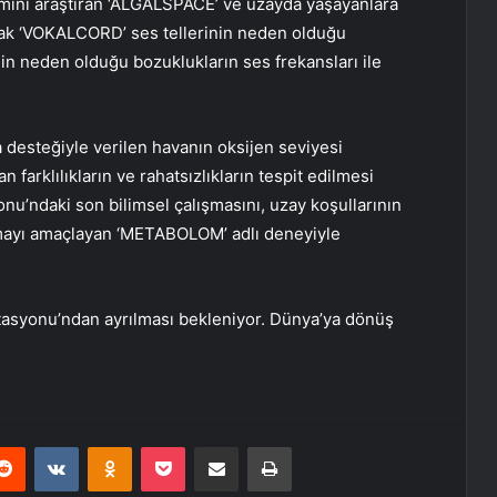
nımını araştıran ‘ALGALSPACE’ ve uzayda yaşayanlara
acak ‘VOKALCORD’ ses tellerinin neden olduğu
in neden olduğu bozuklukların ses frekansları ile
esteğiyle verilen havanın oksijen seviyesi
arklılıkların ve rahatsızlıkların tespit edilmesi
nu’ndaki son bilimsel çalışmasını, uzay koşullarının
armayı amaçlayan ‘METABOLOM’ adlı deneyiyle
tasyonu’ndan ayrılması bekleniyor. Dünya’ya dönüş
erest
Reddit
VKontakte
Odnoklassniki
Pocket
E-Posta ile paylaş
Yazdır