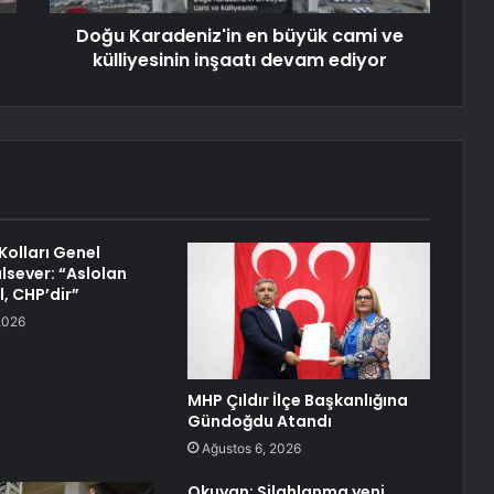
Doğu Karadeniz'in en büyük cami ve
külliyesinin inşaatı devam ediyor
Kolları Genel
lsever: “Aslolan
l, CHP’dir”
2026
MHP Çıldır İlçe Başkanlığına
Gündoğdu Atandı
Ağustos 6, 2026
Okuyan: Silahlanma yeni