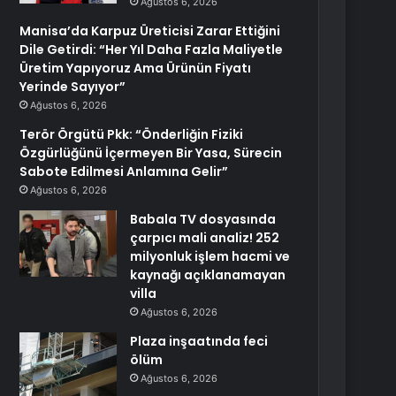
Ağustos 6, 2026
Manisa’da Karpuz Üreticisi Zarar Ettiğini
Dile Getirdi: “Her Yıl Daha Fazla Maliyetle
Üretim Yapıyoruz Ama Ürünün Fiyatı
Yerinde Sayıyor”
Ağustos 6, 2026
Terör Örgütü Pkk: “Önderliğin Fiziki
Özgürlüğünü İçermeyen Bir Yasa, Sürecin
Sabote Edilmesi Anlamına Gelir”
Ağustos 6, 2026
Babala TV dosyasında
çarpıcı mali analiz! 252
milyonluk işlem hacmi ve
kaynağı açıklanamayan
villa
Ağustos 6, 2026
Plaza inşaatında feci
ölüm
Ağustos 6, 2026