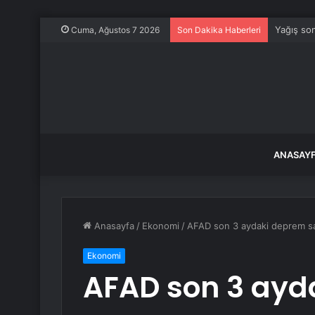
Yağış son
Cuma, Ağustos 7 2026
Son Dakika Haberleri
ANASAY
Anasayfa
/
Ekonomi
/
AFAD son 3 aydaki deprem say
Ekonomi
AFAD son 3 ayd