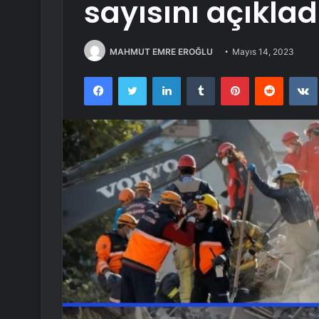
sayısını açıklad
MAHMUT EMRE EROĞLU
Mayıs 14, 2023
Facebook
Twitter
LinkedIn
Tumblr
Pinterest
Reddit