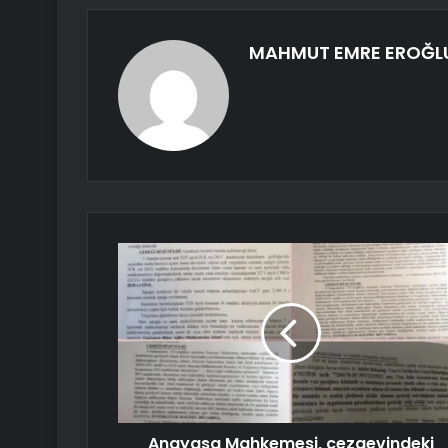
MAHMUT EMRE EROĞL
Anayasa Mahkemesi, cezaevindeki