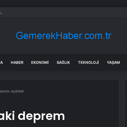
rası deniz uyarısı! Bulanık ve kötü kokulu suda yüzmeyin
FA
HABER
EKONOMI
SAĞLIK
TEKNOLOJI
YAŞAM
ısını açıkladı
aki deprem