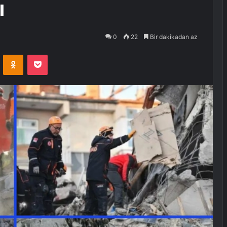
ı
0
22
Bir dakikadan az
VKontakte
Odnoklassniki
Pocket