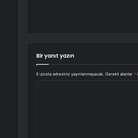
Bir yanıt yazın
E-posta adresiniz yayınlanmayacak.
Gerekli alanlar
*
i
Y
o
r
u
m
*