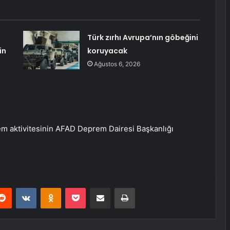
Türk zırhı Avrupa’nın göbeğini
in
koruyacak
Ağustos 6, 2026
em aktivitesinin AFAD Deprem Dairesi Başkanlığı
erest
Reddit
VKontakte
Odnoklassniki
Pocket
E-Posta ile paylaş
Yazdır