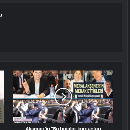
U
Akşener'in "Bu hainler kurşunları