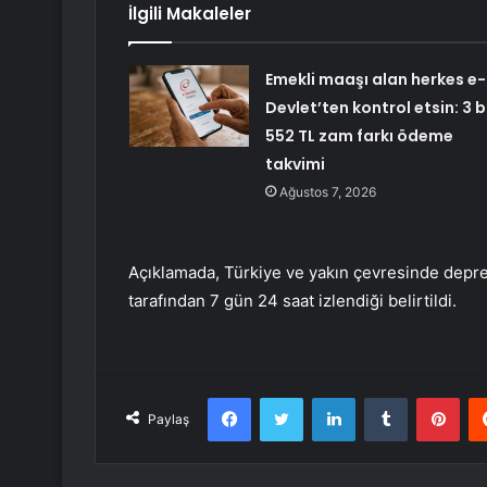
İlgili Makaleler
Emekli maaşı alan herkes e-
Devlet’ten kontrol etsin: 3 b
552 TL zam farkı ödeme
takvimi
Ağustos 7, 2026
Açıklamada, Türkiye ve yakın çevresinde depr
tarafından 7 gün 24 saat izlendiği belirtildi.
Facebook
Twitter
LinkedIn
Tumblr
Pint
Paylaş