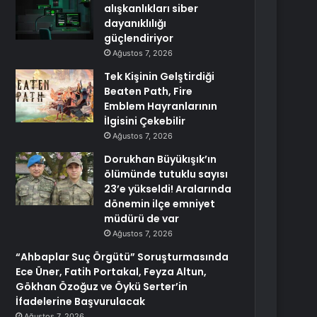
alışkanlıkları siber
dayanıklılığı
güçlendiriyor
Ağustos 7, 2026
Tek Kişinin Gelştirdiği
Beaten Path, Fire
Emblem Hayranlarının
İlgisini Çekebilir
Ağustos 7, 2026
Dorukhan Büyükışık’ın
ölümünde tutuklu sayısı
23’e yükseldi! Aralarında
dönemin ilçe emniyet
müdürü de var
Ağustos 7, 2026
“Ahbaplar Suç Örgütü” Soruşturmasında
Ece Üner, Fatih Portakal, Feyza Altun,
Gökhan Özoğuz ve Öykü Serter’in
İfadelerine Başvurulacak
Ağustos 7, 2026