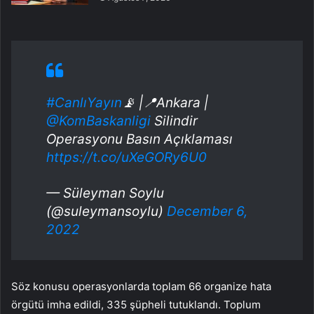
#CanlıYayın
📡 |📍Ankara |
@KomBaskanligi
Silindir
Operasyonu Basın Açıklaması
https://t.co/uXeGORy6U0
— Süleyman Soylu
(@suleymansoylu)
December 6,
2022
Söz konusu operasyonlarda toplam 66 organize hata
örgütü imha edildi, 335 şüpheli tutuklandı. Toplum