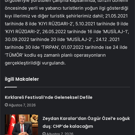
örgütleriyle yürütülen çalışma kapsamında; turizm dönemi
öncesinde yerli ve yabancı turistlerin yoğun ilgi gösterdiği
kıyı illerimiz ve diğer turistik şehirlerimiz dahil; 21.05.2021
tarihinde 8 ilde ‘KIYI RÜZGARI-2’, 5.10.2021 tarihinde 9 ilde
‘KIYI RÜZGARI-2’, 26.05.2022 tarihinde 16 ilde ‘MUSİLAJ-1’,
30.09.2022 tarihinde 20 ilde ‘MUSİLAJ-2’ , 24.12 .2021
tarihinde 30 ilde ‘TIRPAN’, 01.07.2022 tarihinde ise 24 ilde
‘TÜMÖR’ kodlu eş zamanlı planlı operasyonların
gerçekleştirildiği vurgulandı.
İlgili Makaleler
Kırklareli Festivali’nde Geleneksel Defile
Ağustos 7, 2026
Zeydan Karalar’dan Özgür Özel’e soğuk
duş: CHP’de kalacağım
Ağustos 7, 2026