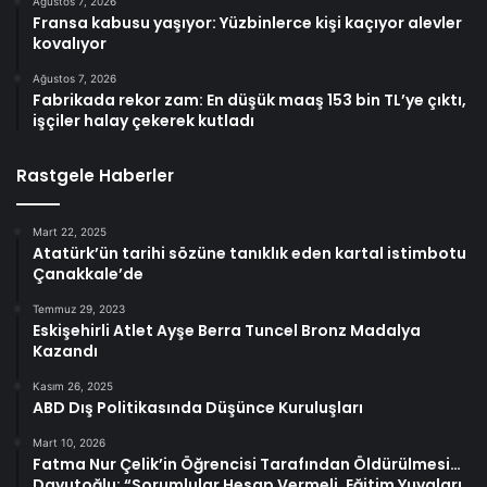
Ağustos 7, 2026
Fransa kabusu yaşıyor: Yüzbinlerce kişi kaçıyor alevler
kovalıyor
Ağustos 7, 2026
Fabrikada rekor zam: En düşük maaş 153 bin TL’ye çıktı,
işçiler halay çekerek kutladı
Rastgele Haberler
Mart 22, 2025
Atatürk’ün tarihi sözüne tanıklık eden kartal istimbotu
Çanakkale’de
Temmuz 29, 2023
Eskişehirli Atlet Ayşe Berra Tuncel Bronz Madalya
Kazandı
Kasım 26, 2025
ABD Dış Politikasında Düşünce Kuruluşları
Mart 10, 2026
Fatma Nur Çelik’in Öğrencisi Tarafından Öldürülmesi…
Davutoğlu: “Sorumlular Hesap Vermeli, Eğitim Yuvaları