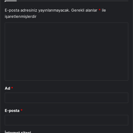
E-posta adresiniz yayınlanmayacak.
Gerekli alanlar
*
ile
işaretlenmişlerdir
Y
o
r
u
m
*
Ad
*
E-posta
*
İnternet sitesi