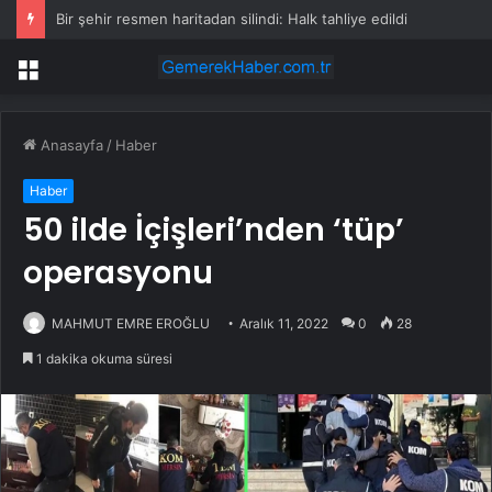
Bir şehir resmen haritadan silindi: Halk tahliye edildi
Menü
Anasayfa
/
Haber
Haber
50 ilde İçişleri’nden ‘tüp’
operasyonu
MAHMUT EMRE EROĞLU
Aralık 11, 2022
0
28
1 dakika okuma süresi