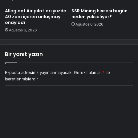
Allegiant Air pilotları yüzde
SSR Mining hissesi bugün
40 zam içeren anlaşmayı
neden yükseliyor?
onayladı
Ağustos 6, 2026
Ağustos 6, 2026
Bir yanıt yazın
E-posta adresiniz yayınlanmayacak.
Gerekli alanlar
*
ile
işaretlenmişlerdir
Y
o
r
u
m
*