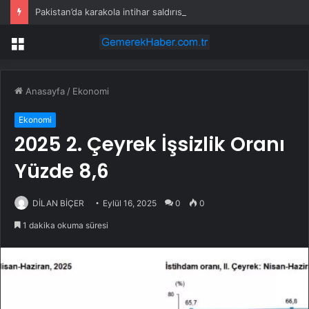
Pakistan’da karakola intihar saldırısı; 7 ölü, 15 yaralı
Menü
Anasayfa
/
Ekonomi
Ekonomi
2025 2. Çeyrek İşsizlik Oranı
Yüzde 8,6
DİLAN BİÇER
Eylül 16, 2025
0
0
1 dakika okuma süresi