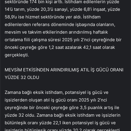
sektöründe 174 bin kişi arttı. İstihdam edilenlerin yüzde
14’ü tarım, yüzde 20,3’ü sanayi, yüzde 6,8’i inşaat, yüzde
58,9’u ise hizmet sektöründe yer aldı. İstihdam
edilenlerden referans döneminde işbaşında olanların,
mevsim ve takvim etkilerinden arındırılmış haftalık
ortalama fiili çalışma süresi 2025 yılı 2’nci çeyreğinde bir
önceki çeyreğe göre 1,2 saat azalarak 42,1 saat olarak
gerçekleşti.
MEVSİM ETKİSİNDEN ARINDIRILMIŞ ATIL İŞ GÜCÜ ORANI
YÜZDE 32 OLDU
Zamana bağlı eksik istihdam, potansiyel iş gücü ve
işsizlerden oluşan atıl iş gücü oranı 2025 yılı 2’nci
çeyreğinde bir önceki çeyreğe göre 3,5 puanlık artış ile
yüzde 32 oldu. Zamana bağlı eksik istihdam ve işsizlerin
bütünleşik oranı yüzde 22,1 iken potansiyel iş gücü ve
işsizlerin bütünleşik oranı yüzde 20,2 olarak gerçekleşti.