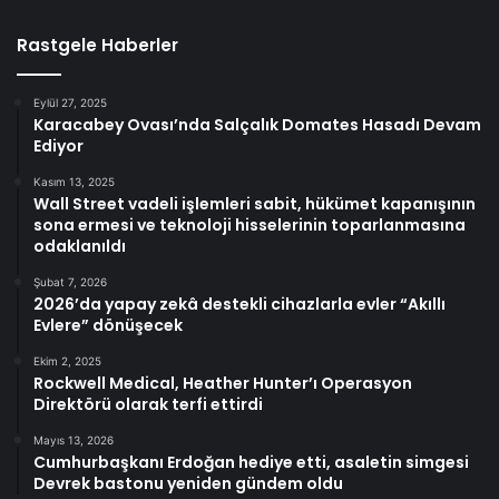
Rastgele Haberler
Eylül 27, 2025
Karacabey Ovası’nda Salçalık Domates Hasadı Devam
Ediyor
Kasım 13, 2025
Wall Street vadeli işlemleri sabit, hükümet kapanışının
sona ermesi ve teknoloji hisselerinin toparlanmasına
odaklanıldı
Şubat 7, 2026
2026’da yapay zekâ destekli cihazlarla evler “Akıllı
Evlere” dönüşecek
Ekim 2, 2025
Rockwell Medical, Heather Hunter’ı Operasyon
Direktörü olarak terfi ettirdi
Mayıs 13, 2026
Cumhurbaşkanı Erdoğan hediye etti, asaletin simgesi
Devrek bastonu yeniden gündem oldu